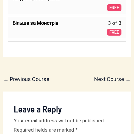
3
2
FREE
withi
of
secti
Less
Більше за Mонстрів
3 of 3
3
Біль
3
FREE
withi
за
of
secti
Mонст
3
Біль
withi
за
secti
Mонст
Біль
←
Previous Course
Next Course
→
за
Mонст
Leave a Reply
Your email address will not be published.
Required fields are marked
*