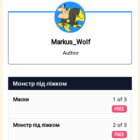
Markus_Wolf
Author
Монстр під ліжком
Less
Mаски
1 of 3
1
FREE
of
Less
Монстр під ліжком
2 of 3
3
2
FREE
withi