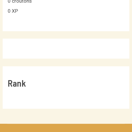
0
croutons
0
XP
Rank