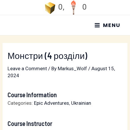
Skip
0
,
0
to
MAIN
content
MENU
MENU
Монстри (4 розділи)
Leave a Comment
/ By
Markus_Wolf
/
August 15,
2024
Course Information
Categories:
Epic Adventures
,
Ukrainian
Course Instructor