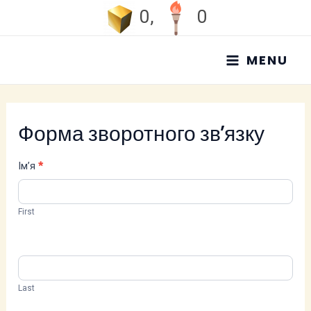
Перейти
0
,
0
до
MAIN
вмісту
MENU
MENU
Форма зворотного зв’язку
Feedback
Ім’я
*
Form
(Ukrainian)
First
Last