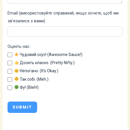
Email (використовуйте справжній, якщо хочете, щоб ми
зв’язалися з вами)
Оцініть нас
Чудовий соус! (Awesome Sauce!)
Досить класно. (Pretty Nifty.)
Непогано. (It’s Okay.)
Так собі. (Meh.)
Фу! (Bleh!)
SUBMIT