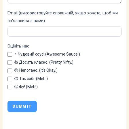
Email (використовуйте справжній, якщо хочете, щоб ми
зв’язалися з вами)
Оцініть нас
⭐ Чудовий соус! (Awesome Sauce!)
👍 Досить класно. (Pretty Nifty.)
😐 Непогано. (It’s Okay.)
🙃 Так собі. (Meh.)
🤢 Фу! (Bleh!)
SUBMIT