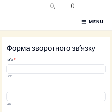
Перейти
0
,
0
до
MAIN
вмісту
MENU
MENU
Форма зворотного зв’язку
Feedback
Ім’я
*
Form
(Ukrainian)
First
Last